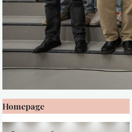
Veranstaltungen
Hochschulsport
„How to“ Ansbach
Die Hochschule Ansbach
Die Stadt Ansbach
Jobben im Studium
Wohnungssuche
Homepage
Fachschaft HS Ansbach