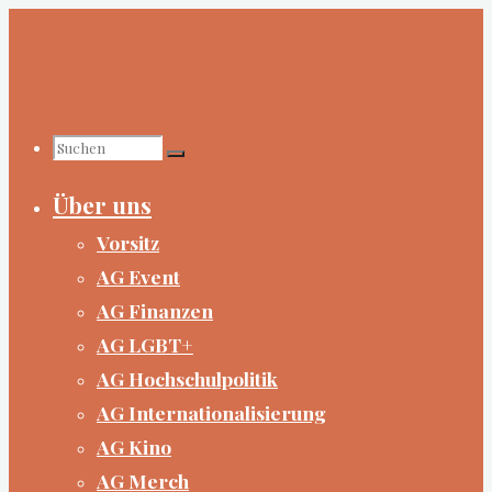
Zum
Inhalt
springen
Suchen
Über uns
nach:
Vorsitz
AG Event
AG Finanzen
AG LGBT+
AG Hochschulpolitik
AG Internationalisierung
AG Kino
AG Merch