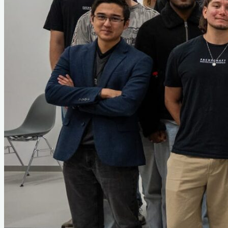
AG Hochschulpolitik
AG Internationalisierung
AG Kino
AG Merch
AG PR
AG Veranstaltungstechnik
AG Sponsoring
AG Sport
Hochschulpolitik
Arbeitskreise
Gremien
Aktivitäten
Kinoprogramm