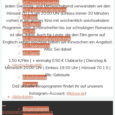
AG Hochschulpolitik
Jeden Dienstag- und Mittwochabend verwandeln wir den
AG Internationalisierung
Hörsaal 70.1.5 um 20:00 Uhr (Einlass immer 30 Minuten
AG Kino
vorher) in ein großes Kino mit wöchentlich wechselndem
AG Merch
Programm. Vom Actionstreifen bis zur schnulzigen Romanze
AG PR
ist alles dabei. Auch für Leute, die den Film gerne auf
AG Veranstaltungstechnik
Englisch sehen möchten haben wir inzwischen ein Angebot.
AG Sponsoring
Also: Sei dabei!
AG Sport
1,50 €/Film | + einmalig 0,50 € Clubkarte | Dienstag &
Hochschulpolitik
Mittwoch 20:00 Uhr | Einlass 19:30 Uhr | Hörsaal 70.1.5 |
Bib.-Gebäude
Arbeitskreise
Gremien
Das aktuelle Kinoprogramm findet ihr auf unserem
Instagram-Account:
@kinox.an
!
Aktivitäten
Kinoprogramm
Instagram
Facebook
Youtube