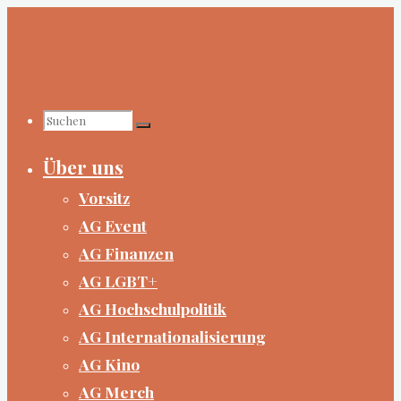
Zum
Inhalt
springen
Suchen
Über uns
nach:
Vorsitz
AG Event
AG Finanzen
AG LGBT+
AG Hochschulpolitik
AG Internationalisierung
AG Kino
AG Merch